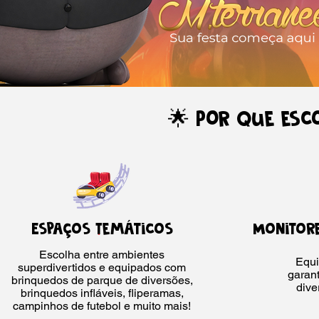
🌟 Por que esc
Espaços Temáticos
Monitore
Escolha entre ambientes
Equi
superdivertidos e equipados com
garant
brinquedos de parque de diversões,
dive
brinquedos infláveis, fliperamas,
campinhos de futebol e muito mais!